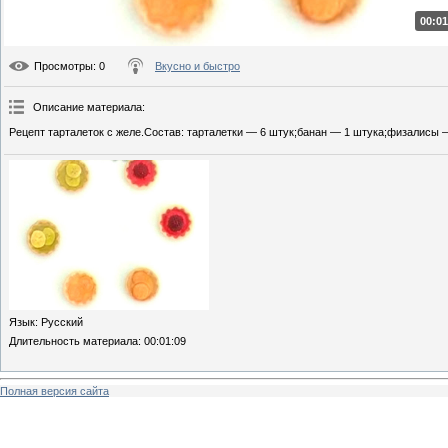
00:01
Просмотры
: 0
Вкусно и быстро
Описание материала
:
Рецепт тарталеток с желе.Состав: тарталетки — 6 штук;банан — 1 штука;физалисы 
Язык
: Русский
Длительность материала
: 00:01:09
Полная версия сайта