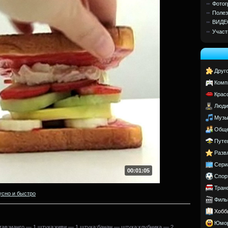
Фотог
Полез
ВИДЕ
Участ
Друг
Комп
Крас
Люди
Музы
Обще
Путе
Разв
Сери
00:01:05
Спор
Тран
усно и быстро
Филь
Хобб
Юмо
став:манго — 1 штука;киви — 1 штука;банан — штука;клубника — 2