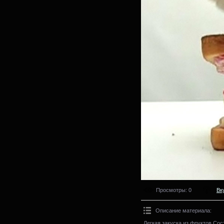
Просмотры
: 0
Вк
Описание материала
:
Легкая закуска из фруктов.Со