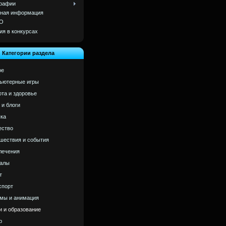
рафии
ная информация
О
ия в конкурсах
Категории раздела
ое
ьютерные игры
ота и здоровье
 и блоги
ка
ство
шествия и события
лечения
алы
т
спорт
мы и анимация
и и образование
р