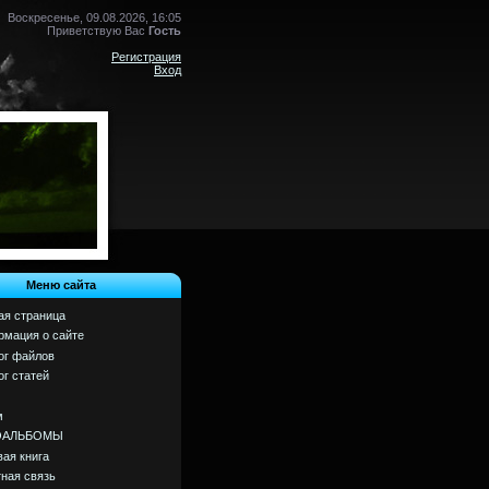
Воскресенье, 09.08.2026, 16:05
Приветствую Вас
Гость
Регистрация
Вход
Меню сайта
ая страница
мация о сайте
ог файлов
ог статей
м
ОАЛЬБОМЫ
вая книга
ная связь