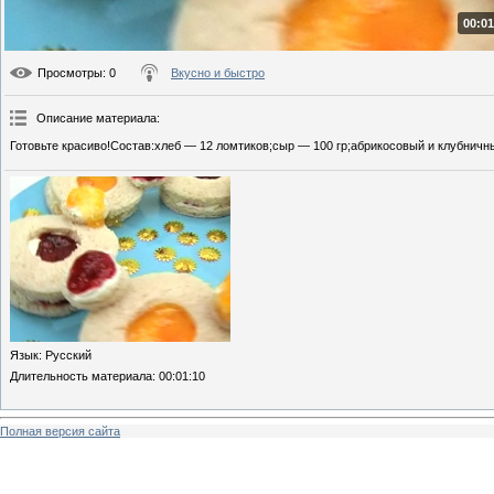
00:01
Просмотры
: 0
Вкусно и быстро
Описание материала
:
Готовьте красиво!Состав:хлеб — 12 ломтиков;сыр — 100 гр;абрикосовый и клубничн
Язык
: Русский
Длительность материала
: 00:01:10
Полная версия сайта