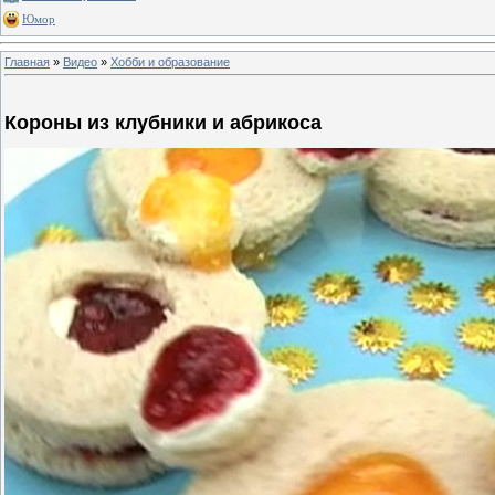
Юмор
Главная
»
Видео
»
Хобби и образование
Короны из клубники и абрикоса