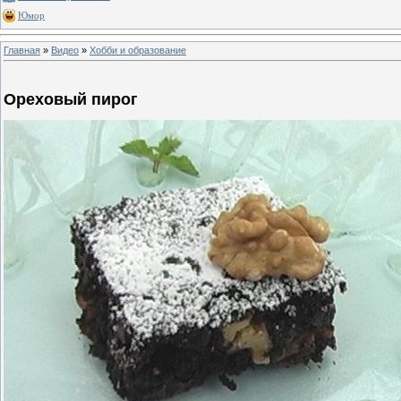
Юмор
Главная
»
Видео
»
Хобби и образование
Ореховый пирог