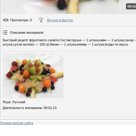
00:01
Просмотры
: 0
Вкусно и быстро
Описание материала
:
Быстрый рецепт фруктового салата.Состав:груша — 1 штука;киви — 1 штука;сахар 
штука;сухое молоко — 100 гр;банан — 1 штука;инжир — 1 штука;ягоды по вкусу.
Язык
: Русский
Длительность материала
: 00:01:13
Полная версия сайта