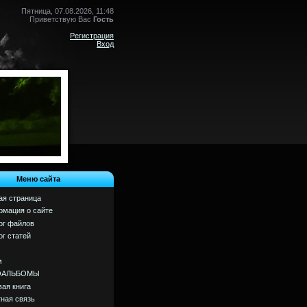
Пятница, 07.08.2026, 11:48
Приветствую Вас
Гость
Регистрация
Вход
Меню сайта
ая страница
мация о сайте
ог файлов
ог статей
м
ОАЛЬБОМЫ
вая книга
ная связь