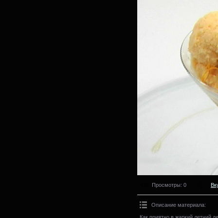
Просмотры
: 0
Вк
Описание материала
:
Как приятно в жаркий летний 