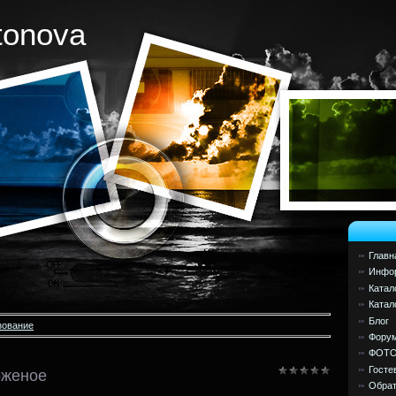
tonova
Главн
Инфор
Катал
Катал
Блог
зование
Фору
ФОТ
Госте
оженое
Обрат