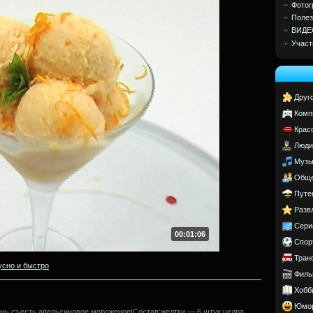
Фотог
Полез
ВИДЕ
Участ
Друг
Комп
Крас
Люди
Музы
Обще
Путе
Разв
Сери
00:01:06
Спор
Тран
усно и быстро
Филь
Хобб
Юмо
день съесть апельсиновое мороженое!Состав:желтки — 6 штук;цедра