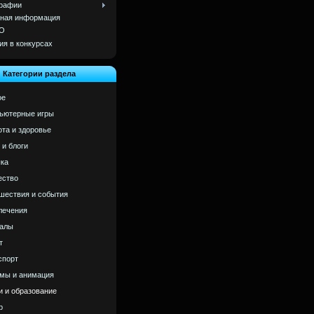
рафии
ная информация
О
ия в конкурсах
Категории раздела
ое
ьютерные игры
ота и здоровье
 и блоги
ка
ство
шествия и события
лечения
алы
т
спорт
мы и анимация
и и образование
р