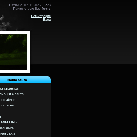
Пятница, 07.08.2026, 02:23
Приветствую Вас
Гость
Регистрация
Вход
Меню сайта
ая страница
мация о сайте
ог файлов
ог статей
м
ОАЛЬБОМЫ
вая книга
ная связь