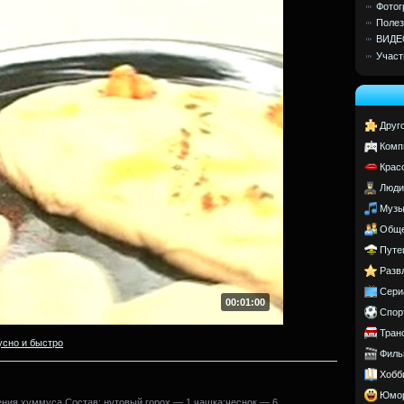
Фотог
Полез
ВИДЕ
Участ
Друг
Комп
Крас
Люди
Музы
Обще
Путе
Разв
Сери
00:01:00
Спор
Тран
усно и быстро
Филь
Хобб
Юмо
ения хуммуса.Состав: нутовый горох — 1 чашка;чеснок — 6