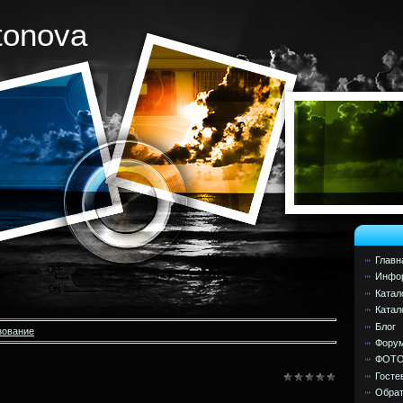
tonova
Главн
Инфор
Катал
Катал
Блог
зование
Фору
ФОТ
Госте
Обрат