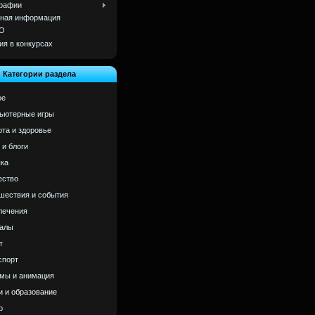
рафии
ная информация
О
ия в конкурсах
Категории раздела
ое
ьютерные игры
ота и здоровье
 и блоги
ка
ство
шествия и события
лечения
алы
т
спорт
мы и анимация
и и образование
р