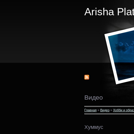
Arisha Pla
Видео
Главная
»
Видео
»
Хобби и обра
Хуммус