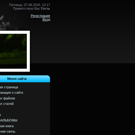
Пятница, 07.08.2026, 10:17
Приветствую Вас
Гость
Регистрация
Вход
Меню сайта
ая страница
мация о сайте
ог файлов
ог статей
м
ОАЛЬБОМЫ
вая книга
ная связь