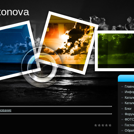
tonova
Главн
Инфор
Катал
Катал
Блог
зование
Фору
ФОТ
Госте
Обрат