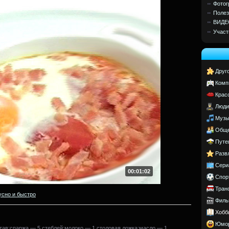
Фотог
Полез
ВИДЕ
Участ
Друг
Комп
Крас
Люди
Музы
Обще
Путе
Разв
Сери
00:01:02
Спор
Тран
усно и быстро
Филь
Хобб
Юмо
став:спаржа — 5 стеблей;молоко — 1 столовая ложка;масло — 1