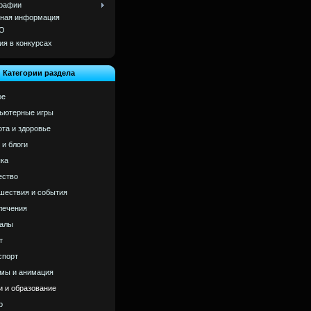
рафии
ная информация
О
ия в конкурсах
Категории раздела
ое
ьютерные игры
ота и здоровье
 и блоги
ка
ство
шествия и события
лечения
алы
т
спорт
мы и анимация
и и образование
р