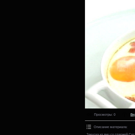
Просмотры
: 0
Вк
Описание материала
:
Закуска из яиц со спаржей.Со