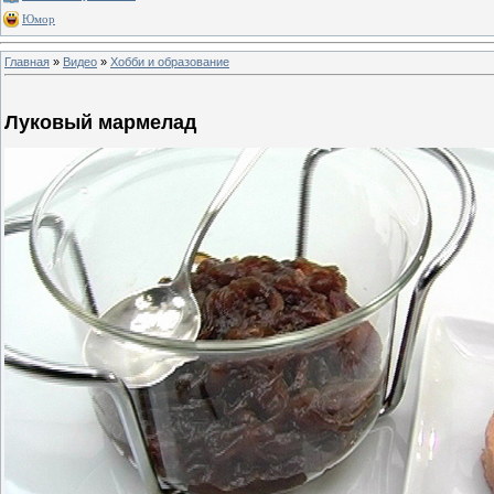
Юмор
Главная
»
Видео
»
Хобби и образование
Луковый мармелад