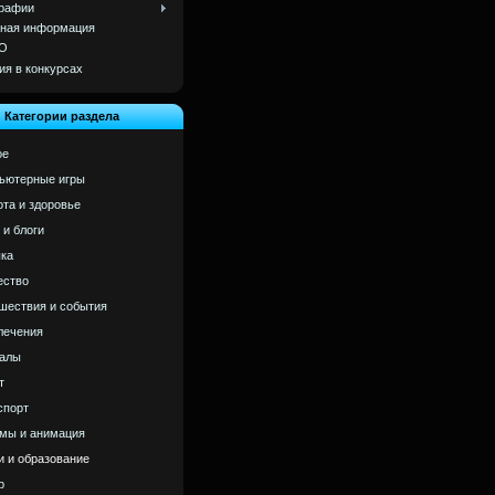
рафии
ная информация
О
ия в конкурсах
Категории раздела
ое
ьютерные игры
ота и здоровье
 и блоги
ка
ство
шествия и события
лечения
алы
т
спорт
мы и анимация
и и образование
р