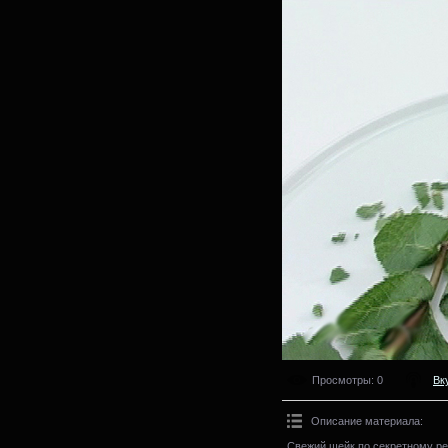
Просмотры
: 0
Вк
Описание материала
:
Свежий шейк по секретному ре