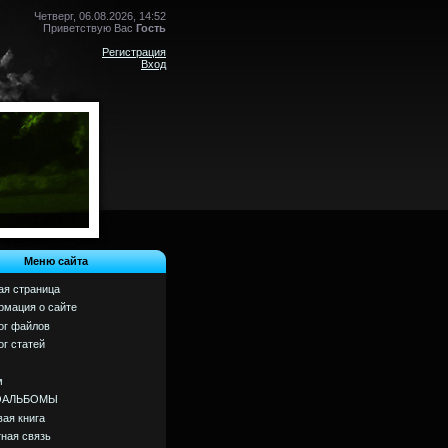
Четверг, 06.08.2026, 14:52
Приветствую Вас
Гость
Регистрация
Вход
Меню сайта
ая страница
мация о сайте
ог файлов
ог статей
м
ОАЛЬБОМЫ
вая книга
ная связь