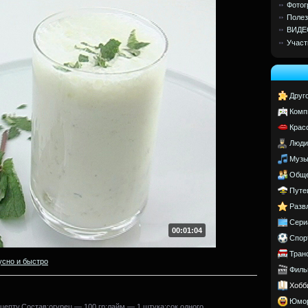
Фотог
Полез
ВИДЕ
Участ
Друг
Комп
Крас
Люди
Музы
Обще
Путе
Разв
Сери
00:01:04
Спор
Тран
усно и быстро
Филь
Хобб
Юмо
цепту.Состав:огурец — 100 гр;лайм — 1 штука;сок одного