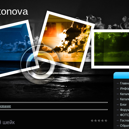
tonova
Главн
Инфор
Катал
Катал
Блог
зование
Фору
ФОТ
Госте
й шейк
Обрат