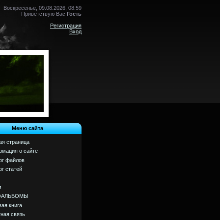
Воскресенье, 09.08.2026, 08:59
Приветствую Вас
Гость
Регистрация
Вход
Меню сайта
ая страница
мация о сайте
ог файлов
ог статей
м
ОАЛЬБОМЫ
вая книга
ная связь