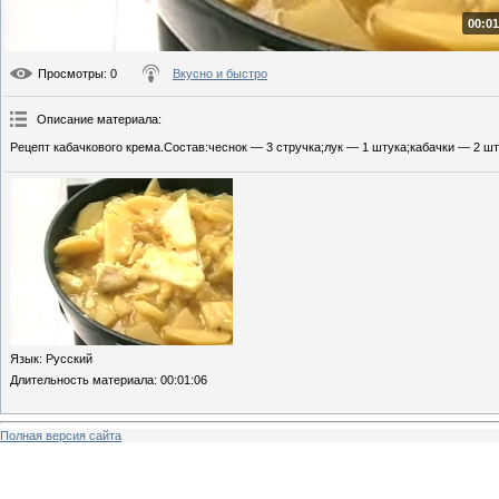
00:01
Просмотры
: 0
Вкусно и быстро
Описание материала
:
Рецепт кабачкового крема.Состав:чеснок — 3 стручка;лук — 1 штука;кабачки — 2 шт
Язык
: Русский
Длительность материала
: 00:01:06
Полная версия сайта