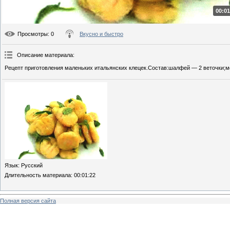
00:01
Просмотры
: 0
Вкусно и быстро
Описание материала
:
Рецепт приготовления маленьких итальянских клецек.Состав:шалфей — 2 веточки;мо
Язык
: Русский
Длительность материала
: 00:01:22
Полная версия сайта