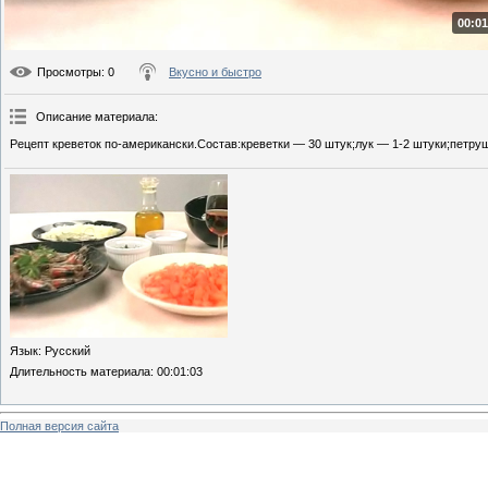
00:01
Просмотры
: 0
Вкусно и быстро
Описание материала
:
Рецепт креветок по-американски.Состав:креветки — 30 штук;лук — 1-2 штуки;петруш
Язык
: Русский
Длительность материала
: 00:01:03
Полная версия сайта