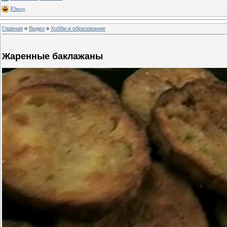
Юмор
Главная
»
Видео
»
Хобби и образование
Жаренные баклажаны