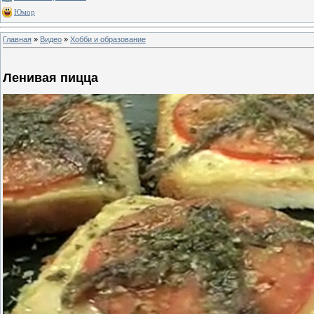
Юмор
Главная
»
Видео
»
Хобби и образование
Ленивая пицца