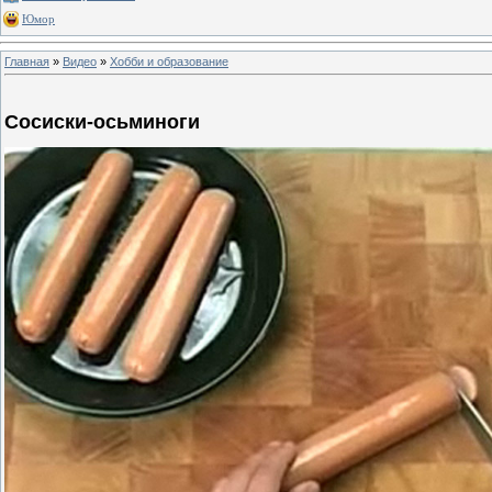
Юмор
Главная
»
Видео
»
Хобби и образование
Сосиски-осьминоги