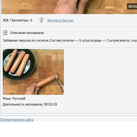
00:01
Просмотры
: 0
Вкусно и быстро
Описание материала
:
Забавная закуска из сосисок.Состав:сосиски — 5 штук;огурцы — 2 штуки;масло, со
Язык
: Русский
Длительность материала
: 00:01:03
Полная версия сайта