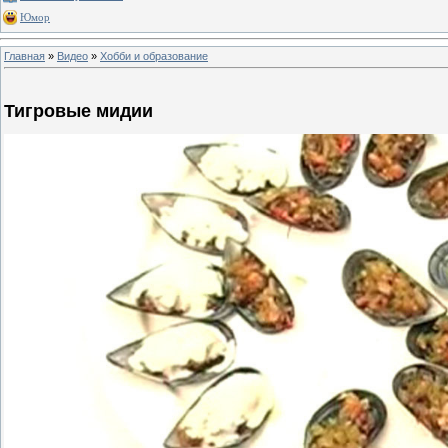
Юмор
Главная
»
Видео
»
Хобби и образование
Тигровые мидии