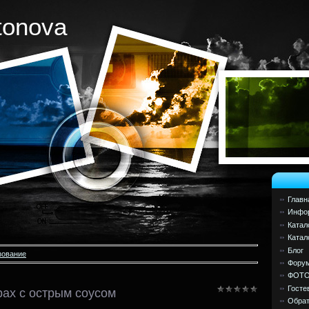
tonova
Главн
Инфор
Катал
Катал
Блог
зование
Фору
ФОТ
Госте
рах с острым соусом
Обрат