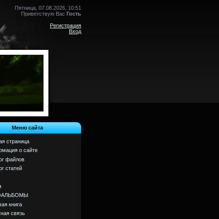
Пятница, 07.08.2026, 10:51
Приветствую Вас
Гость
Регистрация
Вход
Меню сайта
ая страница
мация о сайте
ог файлов
ог статей
м
ОАЛЬБОМЫ
вая книга
ная связь