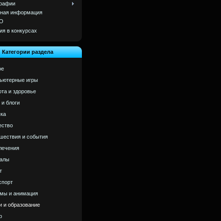
рафии
ная информация
О
ия в конкурсах
Категории раздела
ое
ьютерные игры
ота и здоровье
 и блоги
ка
ство
шествия и события
лечения
алы
т
спорт
мы и анимация
и и образование
р