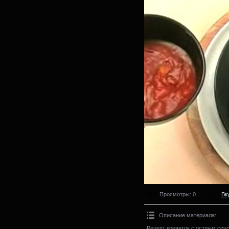
Просмотры
: 0
Вк
Описание материала
:
Рецепт креветок с острым соус