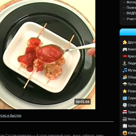
Фотог
Полез
ВИДЕ
Участ
Друг
Комп
Крас
Люди
Музы
Обще
Путе
Разв
Сери
00:01:04
Спор
Тран
усно и быстро
Филь
Хобб
Юмо
ом.Состав:креветки — 9 штук;томатный соус, мука, табаско, пиво,