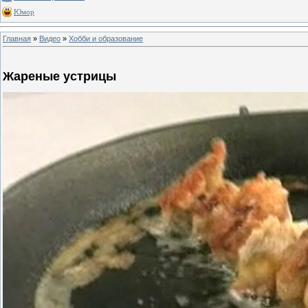
Юмор
Главная
»
Видео
»
Хобби и образование
Жареные устрицы