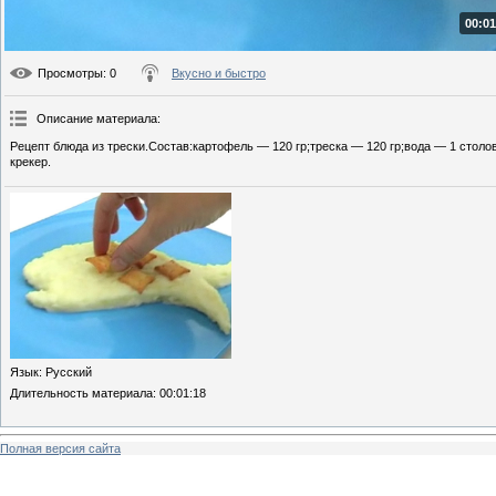
00:01
Просмотры
: 0
Вкусно и быстро
Описание материала
:
Рецепт блюда из трески.Состав:картофель — 120 гр;треска — 120 гр;вода — 1 столо
крекер.
Язык
: Русский
Длительность материала
: 00:01:18
Полная версия сайта