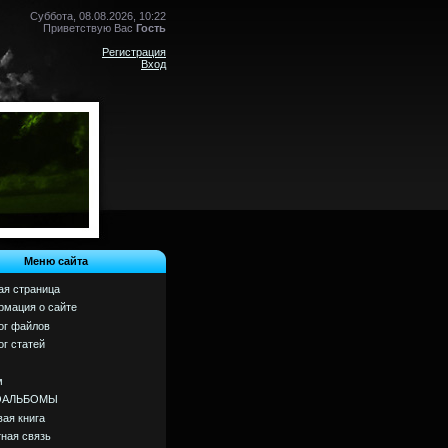
Суббота, 08.08.2026, 10:22
Приветствую Вас
Гость
Регистрация
Вход
Меню сайта
ая страница
мация о сайте
ог файлов
ог статей
м
ОАЛЬБОМЫ
вая книга
ная связь