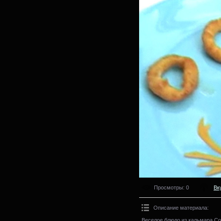
Просмотры
: 0
Вк
Описание материала
:
Веселое блюдо из кальмара.Со