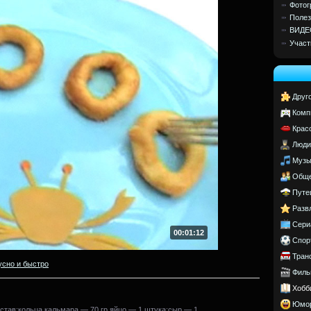
Фотог
Полез
ВИДЕ
Участ
Друг
Комп
Крас
Люди
Музы
Обще
Путе
Разв
Сери
00:01:12
Спор
Тран
усно и быстро
Филь
Хобб
Юмо
став:кольца кальмара — 70 гр яйцо — 1 штука;сыр — 1