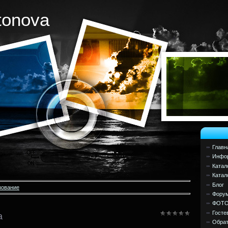
tonova
Главн
Инфор
Катал
Катал
Блог
зование
Фору
ФОТ
Госте
а
Обрат