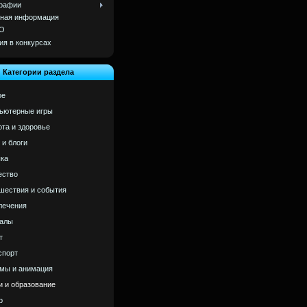
рафии
ная информация
О
ия в конкурсах
Категории раздела
ое
ьютерные игры
ота и здоровье
 и блоги
ка
ство
шествия и события
лечения
алы
т
спорт
мы и анимация
и и образование
р