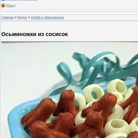
Юмор
Главная
»
Видео
»
Хобби и образование
Осьминожки из сосисок