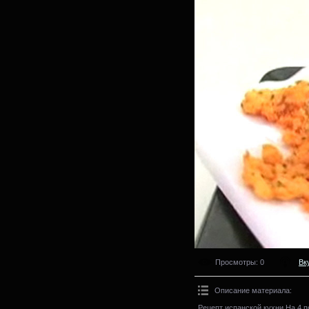
Просмотры
: 0
Вк
Описание материала
:
Рецепт испанской кухни.На 4 п