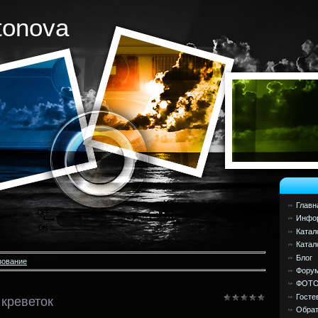
tonova
Главн
Инфор
Катал
Катал
Блог
зование
Фору
ФОТ
Госте
 креветок
Обрат