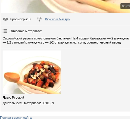
00:01
Просмотры
: 0
Вкусно и быстро
Описание материала
:
Сицилийский рецепт приготовления баклажан.На 4 порции:баклажаны — 2 штуки;мас
— 1/2 столовой ложки;уксус — 1/2 стакана;масло, соль, орегано, черный перец.
Язык
: Русский
Длительность материала
: 00:01:39
Полная версия сайта