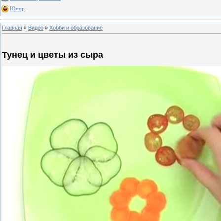
Юмор
Главная
»
Видео
»
Хобби и образование
Тунец и цветы из сыра