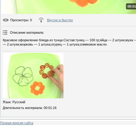
00:01
Просмотры
: 0
Вкусно и быстро
Описание материала
:
Красивое оформление блюда из тунца.Состав:тунец — 100 гр;яйца — 2 штуки;мука —
— 2 штуки;морковь — 1 штука;огурец — 1 штука;оливковое масло.
Язык
: Русский
Длительность материала
: 00:01:16
Полная версия сайта