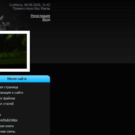
Суббота, 08.08.2026, 11:42
Приветствую Вас
Гость
Регистрация
Вход
Меню сайта
ая страница
мация о сайте
ог файлов
ог статей
м
ОАЛЬБОМЫ
вая книга
ная связь