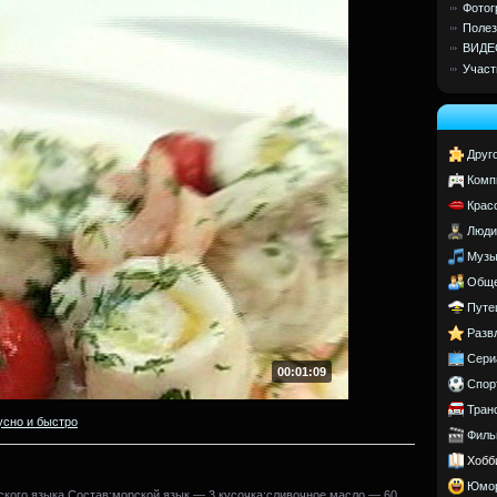
Фотог
Полез
ВИДЕ
Участ
Друг
Комп
Крас
Люди
Музы
Обще
Путе
Разв
Сери
00:01:09
Спор
Тран
усно и быстро
Филь
Хобб
Юмо
рского языка.Состав:морской язык — 3 кусочка;сливочное масло — 60