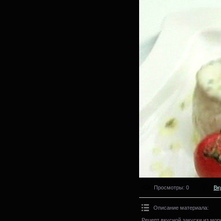
Просмотры
: 0
Вк
Описание материала
:
Рецепт вкусной закуски из мо