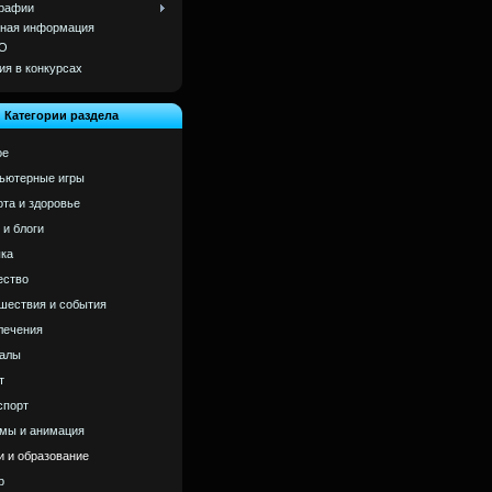
рафии
ная информация
О
ия в конкурсах
Категории раздела
ое
ьютерные игры
ота и здоровье
 и блоги
ка
ство
шествия и события
лечения
алы
т
спорт
мы и анимация
и и образование
р