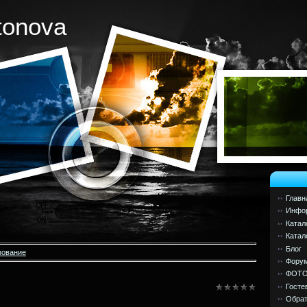
tonova
Главн
Инфор
Катал
Катал
Блог
зование
Фору
ФОТ
Госте
Обрат