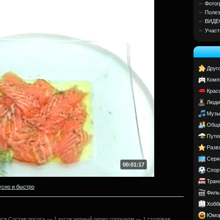
Фотог
Полез
ВИДЕ
Участ
Друг
Комп
Крас
Люди
Музы
Обще
Путе
Разв
Сери
00:01:17
Спор
Тран
усно и быстро
Филь
Хобб
Юмо
сося.Состав:лосось — 1 кусок;черный перец горошком — 1 столовая