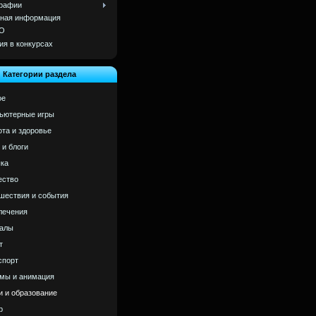
рафии
ная информация
О
ия в конкурсах
Категории раздела
ое
ьютерные игры
ота и здоровье
 и блоги
ка
ство
шествия и события
лечения
алы
т
спорт
мы и анимация
и и образование
р