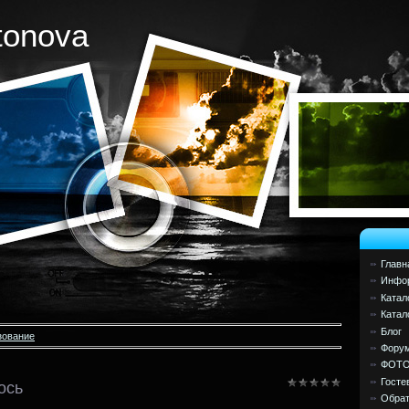
tonova
Главн
Инфор
Катал
Катал
Блог
зование
Фору
ФОТ
Госте
ось
Обрат