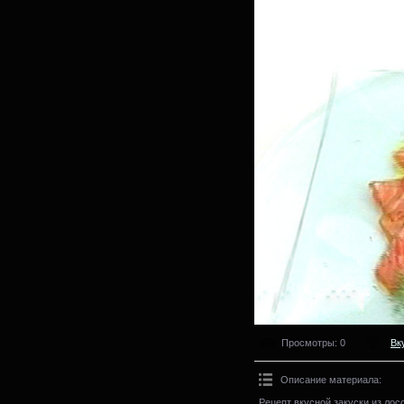
Просмотры
: 0
Вк
Описание материала
:
Рецепт вкусной закуски из ло