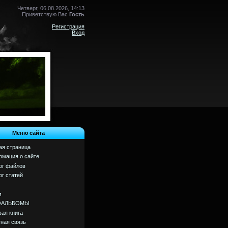
Четверг, 06.08.2026, 14:13
Приветствую Вас
Гость
Регистрация
Вход
Меню сайта
ая страница
мация о сайте
ог файлов
ог статей
м
ОАЛЬБОМЫ
вая книга
ная связь