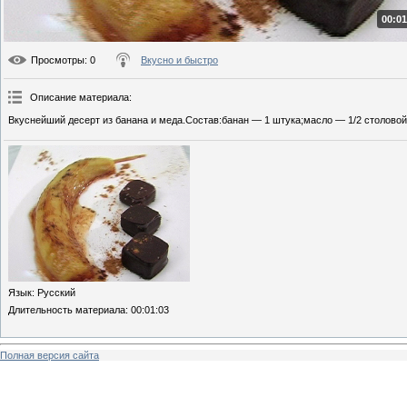
00:01
Просмотры
: 0
Вкусно и быстро
Описание материала
:
Вкуснейший десерт из банана и меда.Состав:банан — 1 штука;масло — 1/2 столово
Язык
: Русский
Длительность материала
: 00:01:03
Полная версия сайта