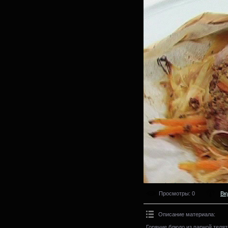
Просмотры
: 0
Вк
Описание материала
:
Горячие блюдо из парной телят