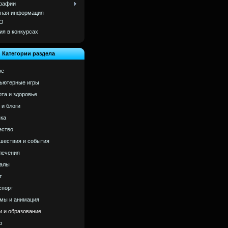
рафии
ная информация
О
ия в конкурсах
Категории раздела
ое
ьютерные игры
ота и здоровье
 и блоги
ка
ство
шествия и события
лечения
алы
т
спорт
мы и анимация
и и образование
р