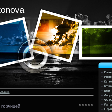
tonova
Главн
Инфор
Катал
Катал
Блог
зование
Фору
ФОТ
Госте
 горчицей
Обрат