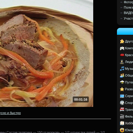
Фотог
Полез
ВИДЕ
Участ
Друг
Комп
Крас
Люди
Музы
Обще
Путе
Разв
Сери
00:01:16
Спор
Тран
усно и быстро
Филь
Хобб
Юмо
ины.Состав:телятина — 150 гр;морковь — 1/2 штуки;лук порей — 1/2