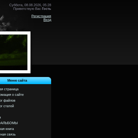
Суббота, 08.08.2026, 05:28
Приветствую Вас
Гость
Регистрация
Вход
Меню сайта
ая страница
мация о сайте
ог файлов
ог статей
м
ОАЛЬБОМЫ
вая книга
ная связь