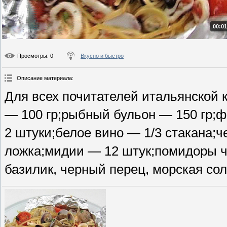
00:01
Просмотры
: 0
Вкусно и быстро
Описание материала
:
Для всех почитателей итальянской 
— 100 гр;рыбный бульон — 150 гр;ф
2 штуки;белое вино — 1/3 стакана;ч
ложка;мидии — 12 штук;помидоры ч
базилик, черный перец, морская сол