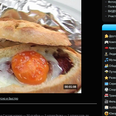
Фотог
Полез
ВИДЕ
Участ
Друг
Комп
Крас
Люди
Музы
Обще
Путе
Разв
Сери
00:01:08
Спор
Тран
усно и быстро
Филь
Хобб
Юмо
и.Состав:чоризо — 50 гр;яйца — 2 штуки;булка — 1 штука;соль по