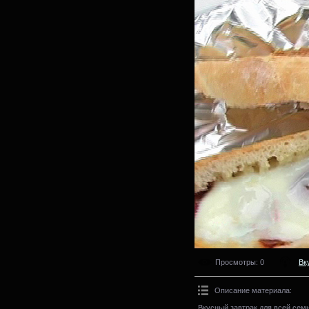
Просмотры
: 0
Вк
Описание материала
:
Вкусный завтрак для всей семь