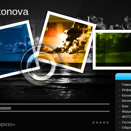
tonova
Главн
Инфор
Катал
Катал
Блог
зование
Фору
ФОТ
Госте
оризо»
Обрат