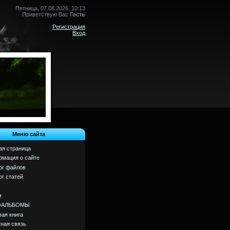
Пятница, 07.08.2026, 10:13
Приветствую Вас
Гость
Регистрация
Вход
Меню сайта
ая страница
мация о сайте
ог файлов
ог статей
м
ОАЛЬБОМЫ
вая книга
ная связь