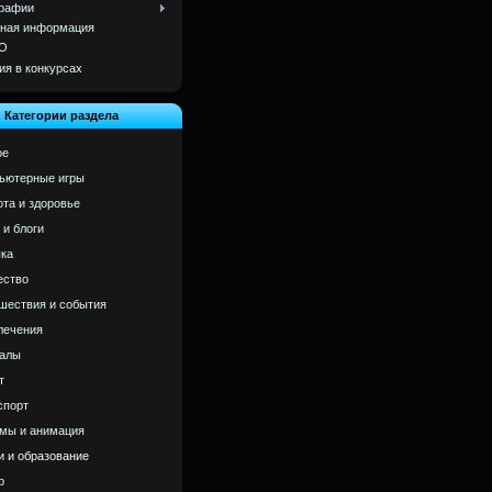
рафии
ная информация
О
ия в конкурсах
Категории раздела
ое
ьютерные игры
ота и здоровье
 и блоги
ка
ство
шествия и события
лечения
алы
т
спорт
мы и анимация
и и образование
р