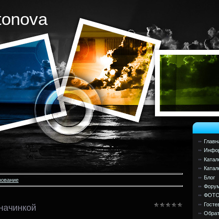
tonova
Главн
Инфор
Катал
Катал
Блог
зование
Фору
ФОТ
Госте
 начинкой
Обрат