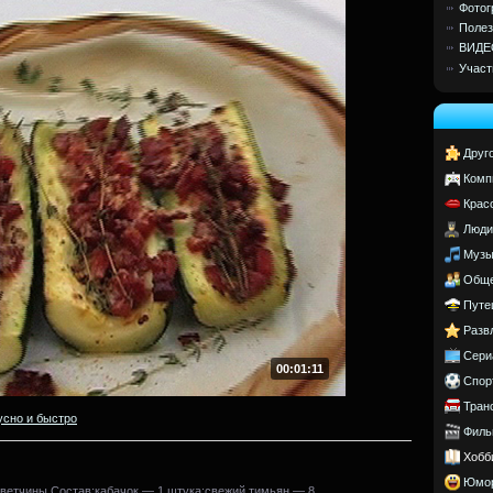
Фотог
Полез
ВИДЕ
Участ
Друг
Комп
Крас
Люди
Музы
Обще
Путе
Разв
Сери
00:01:11
Спор
Тран
усно и быстро
Филь
Хобб
Юмо
 ветчины.Состав:кабачок — 1 штука;свежий тимьян — 8