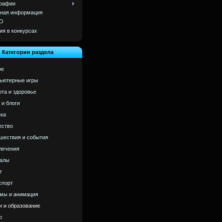
рафии
ная информация
О
ия в конкурсах
Категории раздела
ое
ьютерные игры
ота и здоровье
 и блоги
ка
ство
шествия и события
лечения
алы
т
спорт
мы и анимация
и и образование
р