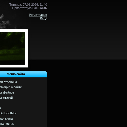
Пятница, 07.08.2026, 11:40
Приветствую Вас
Гость
Регистрация
Вход
Меню сайта
ая страница
мация о сайте
ог файлов
ог статей
м
ОАЛЬБОМЫ
вая книга
ная связь