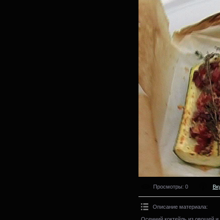
Просмотры
: 0
Вк
Описание материала
:
Осенний коктейль из овощей и