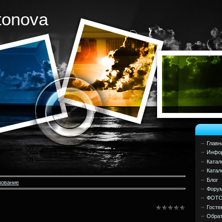
tonova
Главн
Инфор
Катал
Катал
Блог
зование
Фору
ФОТ
Госте
Обрат