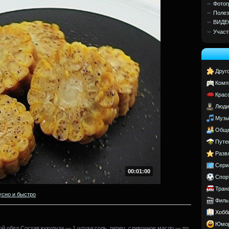
Фотог
Полез
ВИДЕ
Участ
Друг
Комп
Крас
Люди
Музы
Обще
Путе
Разв
Сери
00:01:00
Спор
Тран
усно и быстро
Филь
Хобб
Юмо
ой обед.Состав:кукуруза — 1 штука;соль, перец, сливочное масло — по