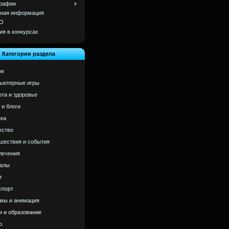
рафии
ная информация
О
ия в конкурсах
Категории раздела
ое
ьютерные игры
ота и здоровье
 и блоги
ка
ство
шествия и события
лечения
алы
т
спорт
мы и анимация
и и образование
р