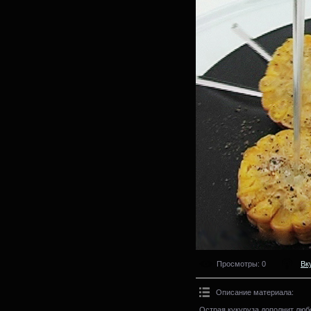
Просмотры
: 0
Вк
Описание материала
:
Острая кукуруза дополнит люб