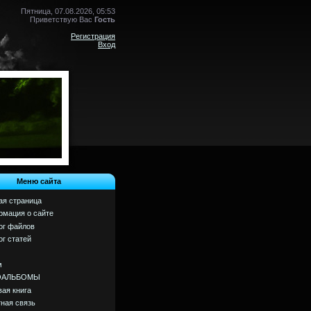
Пятница, 07.08.2026, 05:53
Приветствую Вас
Гость
Регистрация
Вход
Меню сайта
ая страница
мация о сайте
ог файлов
ог статей
м
ОАЛЬБОМЫ
вая книга
ная связь