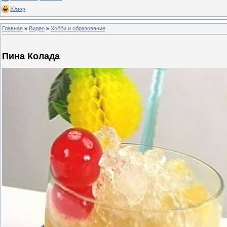
Юмор
Главная
»
Видео
»
Хобби и образование
Пина Колада