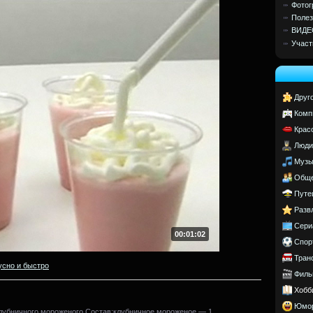
Фотог
Полез
ВИДЕ
Участ
Друг
Комп
Крас
Люди
Музы
Обще
Путе
Разв
Сери
00:01:02
Спор
Тран
усно и быстро
Филь
Хобб
Юмо
лубничного мороженого.Состав:клубничное мороженое — 1