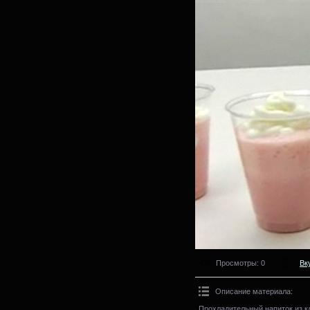
Просмотры
: 0
Вк
Описание материала
:
Прохладительный напиток из к