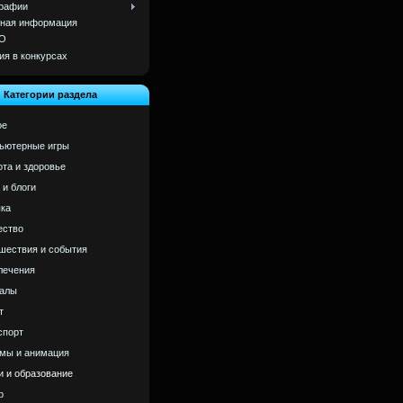
рафии
ная информация
О
ия в конкурсах
Категории раздела
ое
ьютерные игры
ота и здоровье
 и блоги
ка
ство
шествия и события
лечения
алы
т
спорт
мы и анимация
и и образование
р