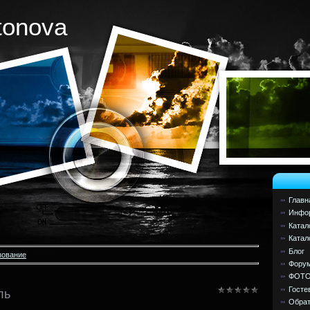
tonova
Главн
Инфор
Катал
Катал
Блог
зование
Фору
ФОТ
Госте
ль
Обрат