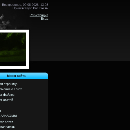
Воскресенье, 09.08.2026, 13:03
Приветствую Вас
Гость
Регистрация
Вход
Меню сайта
ая страница
мация о сайте
ог файлов
ог статей
м
ОАЛЬБОМЫ
вая книга
ная связь