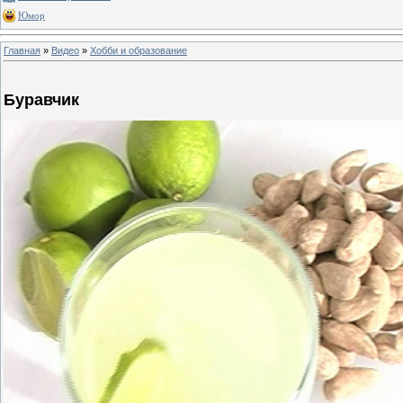
Юмор
Главная
»
Видео
»
Хобби и образование
Буравчик