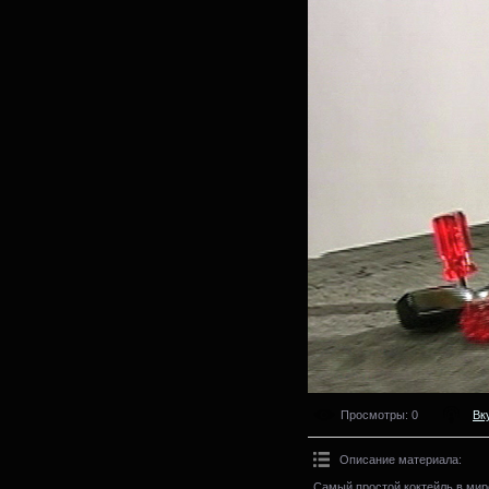
Просмотры
: 0
Вк
Описание материала
:
Самый простой коктейль в мир