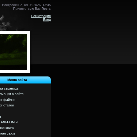
Воскресенье, 09.08.2026, 13:45
Приветствую Вас
Гость
Регистрация
Вход
Меню сайта
ая страница
мация о сайте
ог файлов
ог статей
м
ОАЛЬБОМЫ
вая книга
ная связь