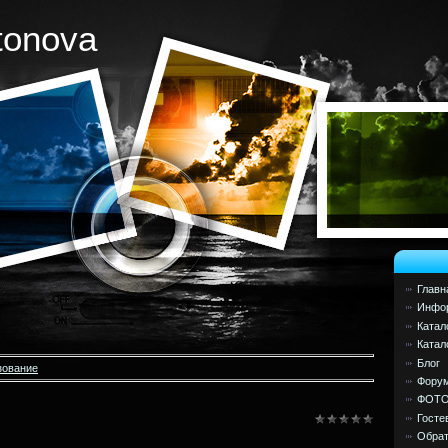
tonova
Главн
Инфор
Катал
Катал
Блог
зование
Фору
ФОТ
Госте
Обрат