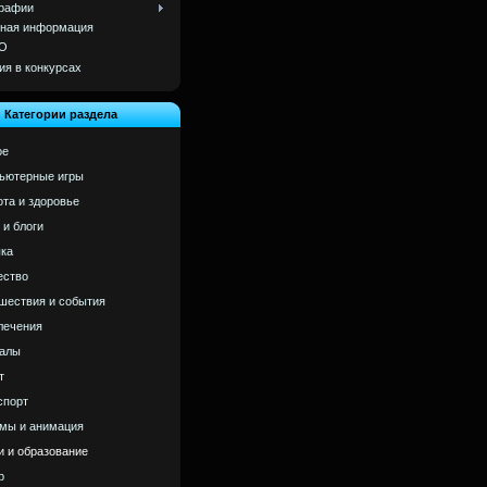
рафии
ная информация
О
ия в конкурсах
Категории раздела
ое
ьютерные игры
ота и здоровье
 и блоги
ка
ство
шествия и события
лечения
алы
т
спорт
мы и анимация
и и образование
р