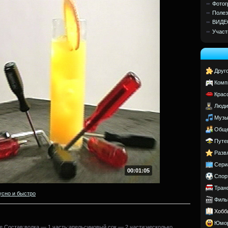
Фотог
Полез
ВИДЕ
Участ
Друг
Комп
Крас
Люди
Музы
Обще
Путе
Разв
Сери
00:01:05
Спор
Тран
усно и быстро
Филь
Хобб
Юмо
е.Состав:водка — 1 часть;апельсиновый сок — 2 части;несколько