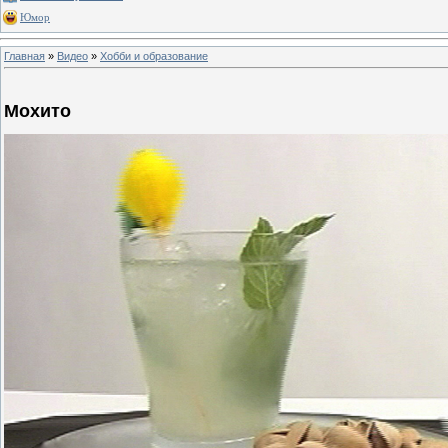
Юмор
Главная
»
Видео
»
Хобби и образование
Мохито