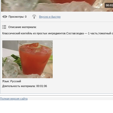
00:01
Просмотры
: 0
Вкусно и быстро
Описание материала
:
Классический коктейль из простых ингредиентов.Состав:водка — 1 часть;томатный со
Язык
: Русский
Длительность материала
: 00:01:06
Полная версия сайта