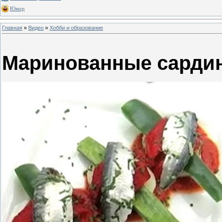
Юмор
Главная
»
Видео
»
Хобби и образование
Маринованные сарди