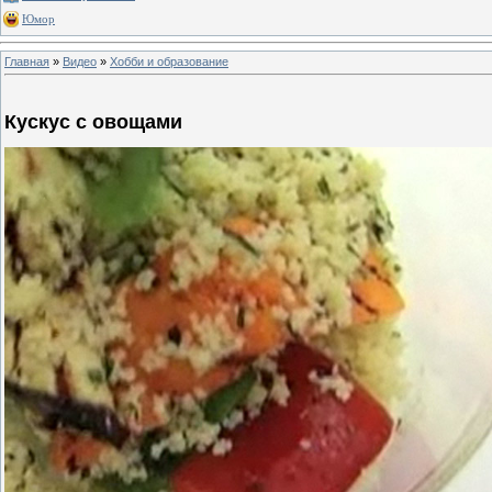
Юмор
Главная
»
Видео
»
Хобби и образование
Кускус с овощами