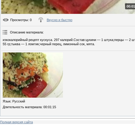
00:01
Просмотры
: 0
Вкусно и быстро
Описание материала
:
изкокалорийный рецепт кускуса. 297 калорий.Состав:цукини — 1 штука;перцы — 2 ш
55 гр;тыква — 1 ломтик;черный перец, лимонный сок, мята.
Язык
: Русский
Длительность материала
: 00:01:15
Полная версия сайта