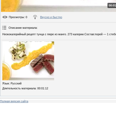
00:01
Просмотры
: 0
Вкусно и быстро
Описание материала
:
Низкокалорийный рецепт тунца с пюре из манго. 273 калории.Состав:порей — 1 стебл
Язык
: Русский
Длительность материала
: 00:01:12
Полная версия сайта