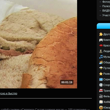
Фотог
Полез
ВИДЕ
Участ
Друг
Комп
Крас
Люди
Музы
Обще
Путе
Разв
Сери
00:01:19
Спор
Тран
усно и быстро
Филь
Хобб
Юмо
 с собой сэндвич «Сюрприз».Состав:соленое масло — 100 гр;ветчина —