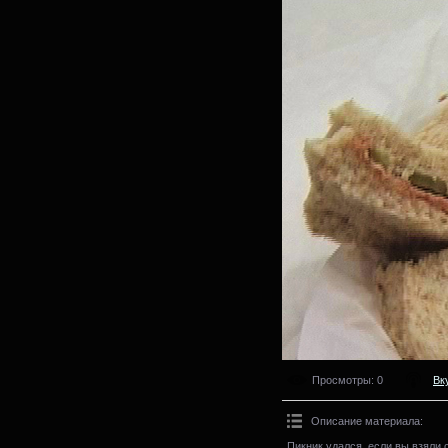
Просмотры
: 0
Вк
Описание материала
:
Пикник удался, если вы взяли