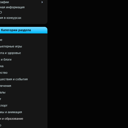
рафии
ная информация
О
ия в конкурсах
Категории раздела
ое
ьютерные игры
ота и здоровье
 и блоги
ка
ство
шествия и события
лечения
алы
т
спорт
мы и анимация
и и образование
р