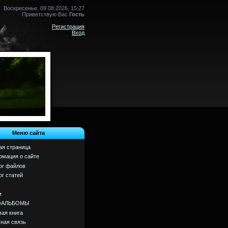
Воскресенье, 09.08.2026, 15:27
Приветствую Вас
Гость
Регистрация
Вход
Меню сайта
ая страница
мация о сайте
ог файлов
ог статей
м
ОАЛЬБОМЫ
вая книга
ная связь