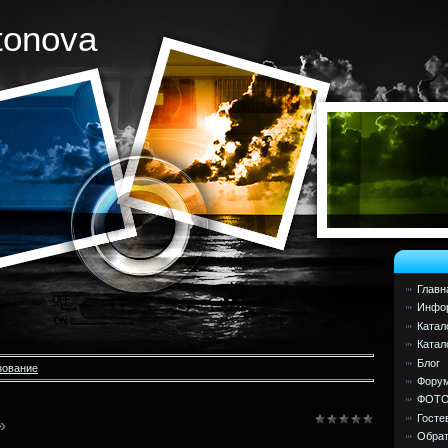
tonova
Главн
Инфор
Катал
Катал
Блог
зование
Фору
ФОТ
Госте
»
Обрат