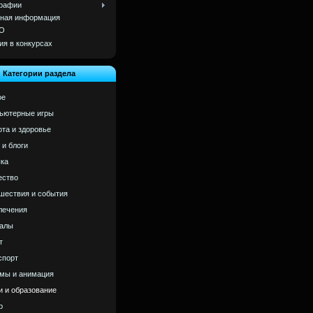
рафии
ная информация
О
ия в конкурсах
Категории раздела
ое
ьютерные игры
ота и здоровье
 и блоги
ка
ство
шествия и события
лечения
алы
т
спорт
мы и анимация
и и образование
р