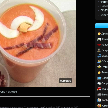
Фотог
Полез
ВИДЕ
Участ
Друг
Комп
Крас
Люди
Музы
Обще
Путе
Разв
Сери
00:01:05
Спор
Тран
усно и быстро
Филь
Хобб
Юмо
бходима на пикнике.Состав:черствый хлеб — 150 гр;вода — 100