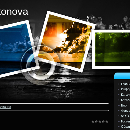
tonova
Главн
Инфор
Катал
Катал
Блог
зование
Фору
ФОТ
Госте
Обрат