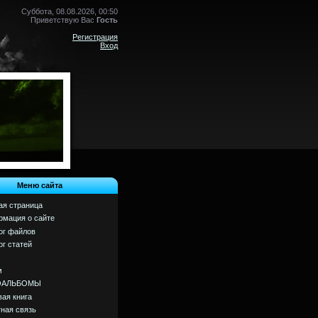
Суббота, 08.08.2026, 00:50
Приветствую Вас
Гость
Регистрация
Вход
Меню сайта
ая страница
мация о сайте
ог файлов
ог статей
м
ОАЛЬБОМЫ
вая книга
ная связь