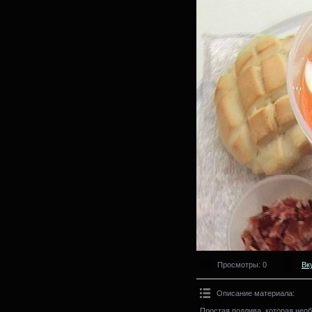
Просмотры
: 0
Вк
Описание материала
:
Простая подлива, которая нео