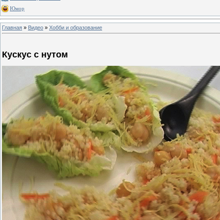
Юмор
Главная
»
Видео
»
Хобби и образование
Кускус с нутом