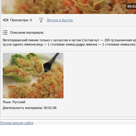
00:01
Просмотры
: 0
Вкусно и быстро
Описание материала
:
Вегетерианский пикник только с кускусом и нутом.Состав:нут — 200 гр;пшеничная 
гр;сок одного лимона;мед — 1 столовая ложка;цедра лимона — 1 столовая ложка;нес
Язык
: Русский
Длительность материала
: 00:01:06
Полная версия сайта