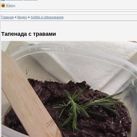
Юмор
Главная
»
Видео
»
Хобби и образование
Тапенада с травами