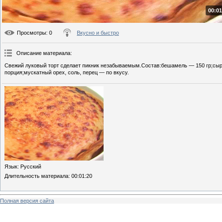
00:01
Просмотры
: 0
Вкусно и быстро
Описание материала
:
Свежий луковый торт сделает пикник незабываемым.Состав:бешамель — 150 гр;сыр 
порция;мускатный орех, соль, перец — по вкусу.
Язык
: Русский
Длительность материала
: 00:01:20
Полная версия сайта