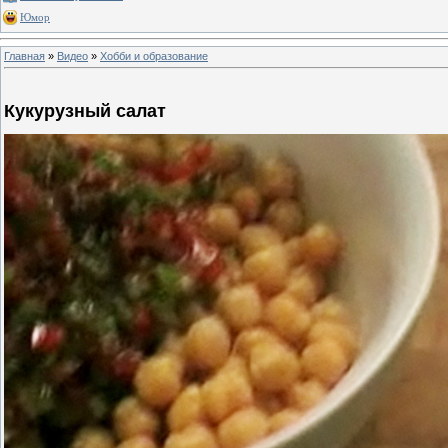
Юмор
Главная
»
Видео
»
Хобби и образование
Кукурузный салат