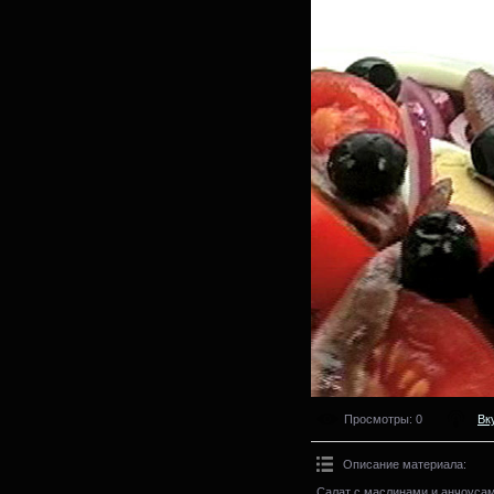
Просмотры
: 0
Вк
Описание материала
:
Салат с маслинами и анчоусам