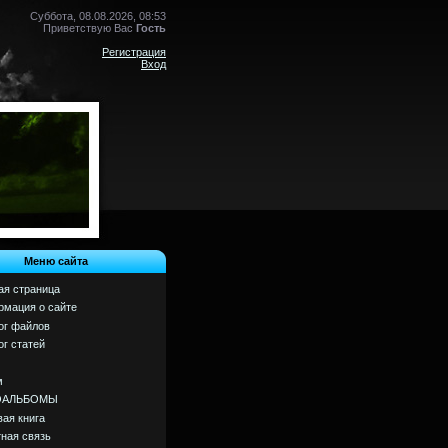
Суббота, 08.08.2026, 08:53
Приветствую Вас
Гость
Регистрация
Вход
Меню сайта
ая страница
мация о сайте
ог файлов
ог статей
м
ОАЛЬБОМЫ
вая книга
ная связь