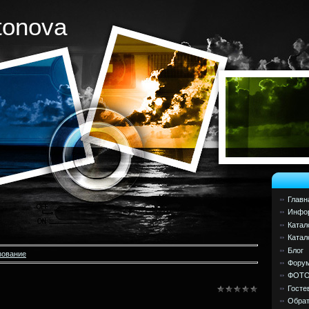
tonova
Главн
Инфор
Катал
Катал
Блог
зование
Фору
ФОТ
Госте
Обрат