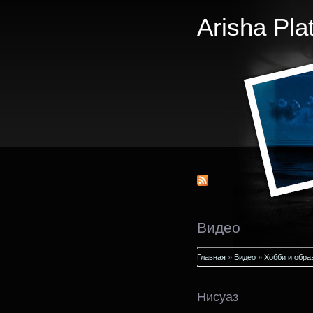
Arisha Pla
Видео
Главная
»
Видео
»
Хобби и обра
Нисуаз