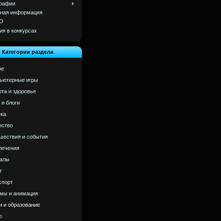
рафии
ная информация
О
ия в конкурсах
Категории раздела
ое
ьютерные игры
ота и здоровье
 и блоги
ка
ство
шествия и события
лечения
алы
т
спорт
мы и анимация
и и образование
р